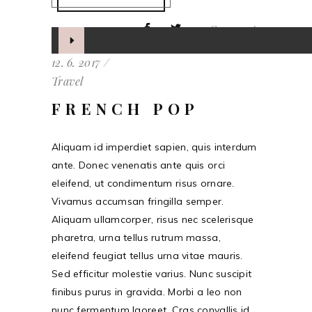
0 Comments
Audio
přehrávač
12. 6. 2017
Travel
FRENCH POP
Aliquam id imperdiet sapien, quis interdum
ante. Donec venenatis ante quis orci
eleifend, ut condimentum risus ornare.
Vivamus accumsan fringilla semper.
Aliquam ullamcorper, risus nec scelerisque
pharetra, urna tellus rutrum massa,
eleifend feugiat tellus urna vitae mauris.
Sed efficitur molestie varius. Nunc suscipit
finibus purus in gravida. Morbi a leo non
nunc fermentum laoreet. Cras convallis id