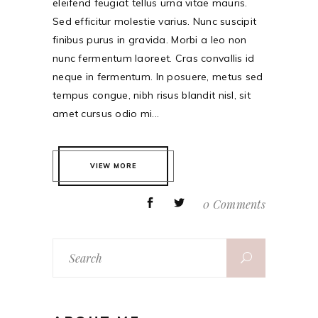
eleifend feugiat tellus urna vitae mauris.
Sed efficitur molestie varius. Nunc suscipit
finibus purus in gravida. Morbi a leo non
nunc fermentum laoreet. Cras convallis id
neque in fermentum. In posuere, metus sed
tempus congue, nibh risus blandit nisl, sit
amet cursus odio mi...
VIEW MORE
0 Comments
Search
for: