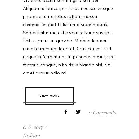
Vivamus accumsan fringilla semper.
Aliquam ullamcorper, risus nec scelerisque
pharetra, urna tellus rutrum massa,
eleifend feugiat tellus urna vitae mauris.
Sed efficitur molestie varius. Nunc suscipit
finibus purus in gravida. Morbi a leo non
nunc fermentum laoreet. Cras convallis id
neque in fermentum. In posuere, metus sed
tempus congue, nibh risus blandit nisl, sit
amet cursus odio mi...
VIEW MORE
0 Comments
6. 6. 2017
Fashion