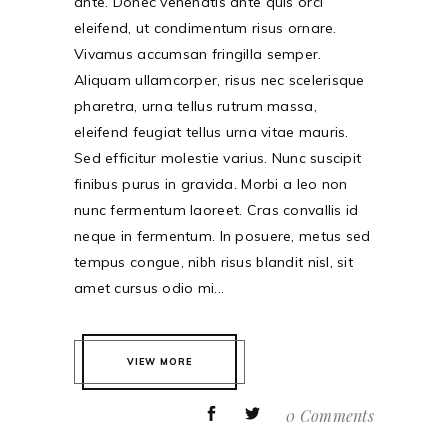
ante. Donec venenatis ante quis orci
eleifend, ut condimentum risus ornare.
Vivamus accumsan fringilla semper.
Aliquam ullamcorper, risus nec scelerisque
pharetra, urna tellus rutrum massa,
eleifend feugiat tellus urna vitae mauris.
Sed efficitur molestie varius. Nunc suscipit
finibus purus in gravida. Morbi a leo non
nunc fermentum laoreet. Cras convallis id
neque in fermentum. In posuere, metus sed
tempus congue, nibh risus blandit nisl, sit
amet cursus odio mi...
VIEW MORE
0 Comments